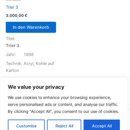
Trier 3
3.000,00
€
In den Warenkorb
Titel:
Trier 3
Jahr: 1998
Technik: Acryl, Kohle auf
Karton
Größe: 90 x 70 cm
We value your privacy
Preis: 3.000,00 €
We use cookies to enhance your browsing experience,
serve personalised ads or content, and analyse our traffic.
By clicking "Accept All", you consent to our use of cookies.
Copyright © 2026 Malwitz Art | By
Sparkm4n
Customise
Reject All
Accept All
Impressum
|
Datenschutzerklärung
|
AGB