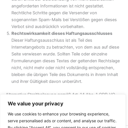
angeforderten Informationen ist nicht gestattet.
Rechtliche Schritte gegen die Versender von
sogenannten Spam-Mails bei Verstößen gegen dieses
Verbot sind ausdrücklich vorbehalten.
Rechtswirksamkeit dieses Haftungsausschlusses
Dieser Haftungsausschluss ist als Teil des
Internetangebots zu betrachten, von dem aus auf diese
Seite verwiesen wurde. Sollten Teile oder einzelne
Formulierungen dieses Textes der geltenden Rechtslage
nicht, nicht mehr oder nicht vollständig entsprechen,
bleiben die übrigen Teile des Dokuments in ihrem Inhalt
und ihrer Gültigkeit davon unberührt.
Alternative Streitbeilegung gemäß Art. 14 Abs. 1 ODR-VO
und § 36 VSBG:
We value your privacy
Zur Teilnahme an einem Streitbeilegungsverfahren vor einer
We use cookies to enhance your browsing experience,
Verbraucherschlichtungsstelle sind wir nicht verpflichtet
serve personalised ads or content, and analyse our traffic.
und nicht bereit.
By clicking "Accept All", you consent to our use of cookies.