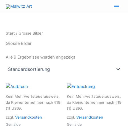
Zum
Inhalt
springen
Start
/ Grosse Bilder
Grosse Bilder
Alle 9 Ergebnisse werden angezeigt
Kein Mehrwertsteuerausweis,
Kein Mehrwertsteuerausweis,
da Kleinunternehmer nach §19
da Kleinunternehmer nach §19
(1) UStG.
(1) UStG.
zzgl.
Versandkosten
zzgl.
Versandkosten
Gemälde
Gemälde